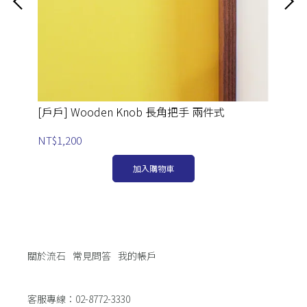
[戶
NT
[戶戶] Wooden Knob 長角把手 兩件式
NT$1,200
加入購物車
關於流石
常見問答
我的帳戶
客服專線：02-8772-3330