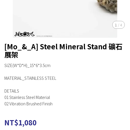
1
/
4
[Mo_&_A] Steel Mineral Stand 礦石
展架
SIZE(W*D*H)_15*6*3.5cm
MATERIAL_STAINLESS STEEL
DETAILS
01 Stainless Steel Material
02 Vibration Brushed Finish
NT$1,080