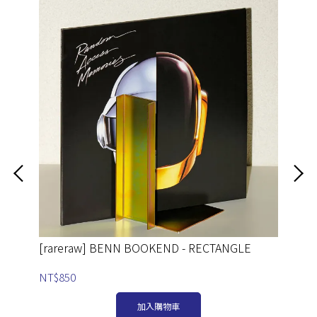
[rareraw] BENN BOOKEND - RECTANGLE
[r
NT$850
NT
加入購物車