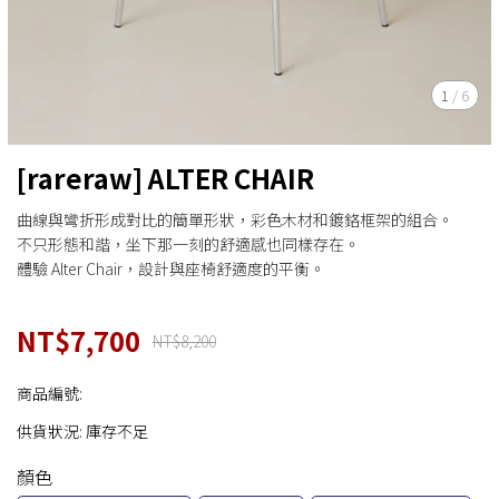
1
/
6
[rareraw] ALTER CHAIR
曲線與彎折形成對比的簡單形狀，彩色木材和鍍鉻框架的組合。
不只形態和諧，坐下那一刻的舒適感也同樣存在。
體驗 Alter Chair，設計與座椅舒適度的平衡。
NT$7,700
NT$8,200
商品編號:
供貨狀況:
庫存不足
顏色