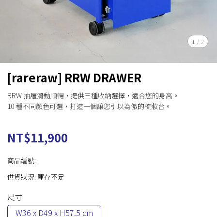
1
/
2
[rareraw] RRW DRAWER
RRW 抽屜滑動順暢，提供三種收納選擇，適合您的身高。
10 種不同顏色可選，打造一個讓您引以為傲的梳妝台。
NT$11,900
商品編號:
供貨狀況:
庫存不足
尺寸
W36 x D49 x H57.5 cm