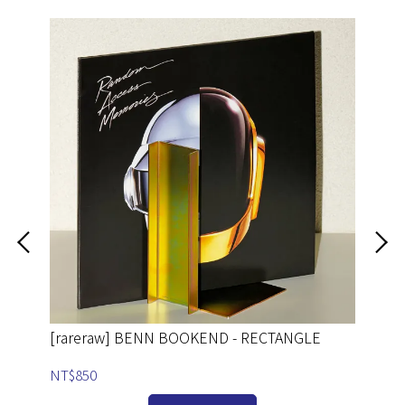
[rareraw] BENN BOOKEND - RECTANGLE
[r
NT$850
NT