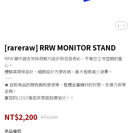
1
/
2
[rareraw] RRW MONITOR STAND
RRW 顯示器支架採用輕巧設計和百搭色彩，平衡您工作空間的重
心。
體驗其環保設計，細節設計方便收納，最大程度減少浪費。
——
★ 這款商品的顏色飽和度很棒，整體金屬鋼材的材質，支撐力非常
足夠！
簍空的LOGO看起來質感超爆加分！！
NT$2,200
NT$2,350
商品編號: