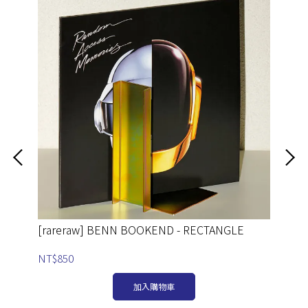
[rareraw] BENN BOOKEND - RECTANGLE
[r
NT$850
NT
加入購物車